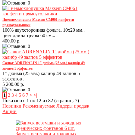
Пневмохлопушка Maxsem CM061 конфетти
прямоугольники
100% двухсторонняя фольга, 10х20 мм.,
цвет длина трубы 60 см...
400.00 р.
Салют ADRENALIN 1" дюйма (25 мм.) калибр 49
залпов 5 эффектов
1" дюйма (25 мм.) калибр 49 залпов 5
эффектов ..
5 200.00 р.
1
2
3
4
5
6
7
>
>|
Показано с 1 по 12 из 82 (страниц: 7)
Новинки
Рекомендуемые
Лидеры продаж
Акции
Запуск вертушки и холодных