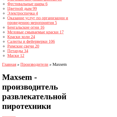
Фестивальные шары
6
Цветной дым
99
Электроспичка
4
Оказание услуг по организации и
проведению мероприятия
5
Бенгальские огни
16
Меловые смываемые краски
17
Краски холи
24
Салюты и фейерверки
106
Римские свечи
20
Петарды
34
Маски
12
Главная
»
Производители
»
Maxsem
Maxsem -
производитель
развлекательной
пиротехники