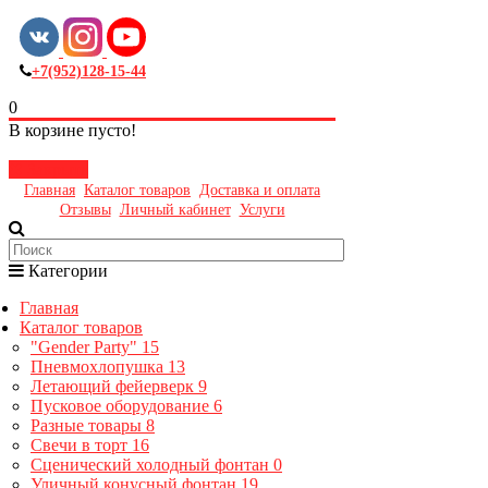
+7(952)128-15-44
0
В корзине пусто!
Закрыть
Главная
Каталог товаров
Доставка и оплата
Отзывы
Личный кабинет
Услуги
Категории
Главная
Каталог товаров
"Gender Party"
15
Пневмохлопушка
13
Летающий фейерверк
9
Пусковое оборудование
6
Разные товары
8
Свечи в торт
16
Сценический холодный фонтан
0
Уличный конусный фонтан
19