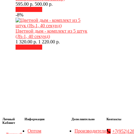
595.00 р.
500.00 р.
В корзину
-8%
Цветной дым - комплект из 5 штук
(Jfs-1, 40 секунд)
1 320.00 р.
1 220.00 р.
В корзину
Личный
Информация
Дополнительно
Контакты
Кабинет
Оптом
Производители
+7(952)12