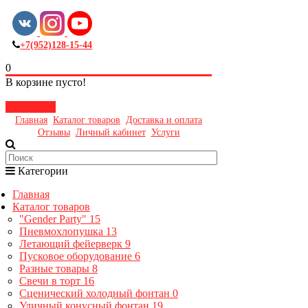
+7(952)128-15-44
0
В корзине пусто!
Закрыть
Главная
Каталог товаров
Доставка и оплата
Отзывы
Личный кабинет
Услуги
Категории
Главная
Каталог товаров
"Gender Party"
15
Пневмохлопушка
13
Летающий фейерверк
9
Пусковое оборудование
6
Разные товары
8
Свечи в торт
16
Сценический холодный фонтан
0
Уличный конусный фонтан
19