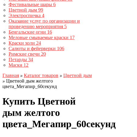
Фестивальные шары
6
Цветной дым
99
Электроспичка
4
Оказание услуг по организации и
проведению мероприятия
5
Бенгальские огни
16
Меловые смываемые краски
17
Краски холи
24
Салюты и фейерверки
106
Римские свечи
20
Петарды
34
Маски
12
Главная
»
Каталог товаров
»
Цветной дым
»
Цветной дым желтого
цвета_Мегапир_60секунд
Купить Цветной
дым желтого
цвета_Мегапир_60секунд