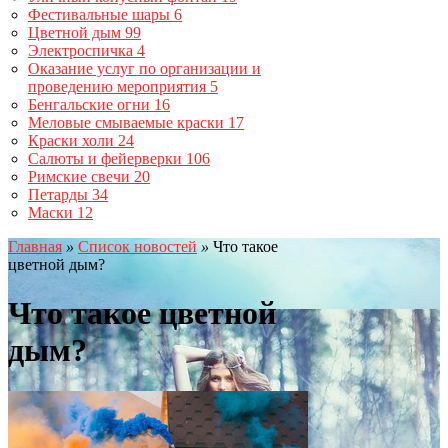
Фестивальные шары
6
Цветной дым
99
Электроспичка
4
Оказание услуг по организации и
проведению мероприятия
5
Бенгальские огни
16
Меловые смываемые краски
17
Краски холи
24
Салюты и фейерверки
106
Римские свечи
20
Петарды
34
Маски
12
Главная
»
Список новостей
»
Что такое
цветной дым?
Что такое цветной
дым?