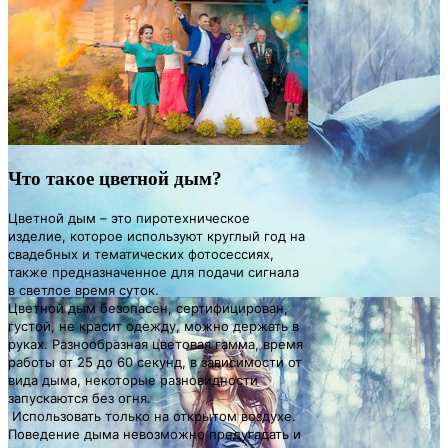
Что такое цветной дым?
Цветной дым – это пиротехническое
изделие, которое используют круглый год на
свадебных и тематических фотосессиях,
также предназначенное для подачи сигнала
в светлое время суток.
Цветной дым безопасен,
сертифицирован
,
густой,
не красит одежду,
можно держать в
руках.
Разнообразная цветовая гамма, время
работы от 25 до 60 секунд, в зависимости от
вида дыма, некоторые разновидности
запускаются без огня.
Использовать только на открытом воздухе.
Поведение дыма невозможно предугадать и