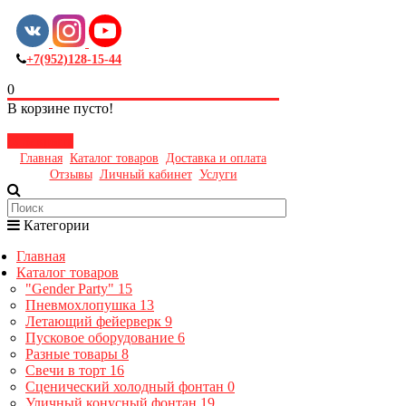
+7(952)128-15-44
0
В корзине пусто!
Закрыть
Главная
Каталог товаров
Доставка и оплата
Отзывы
Личный кабинет
Услуги
Категории
Главная
Каталог товаров
"Gender Party"
15
Пневмохлопушка
13
Летающий фейерверк
9
Пусковое оборудование
6
Разные товары
8
Свечи в торт
16
Сценический холодный фонтан
0
Уличный конусный фонтан
19